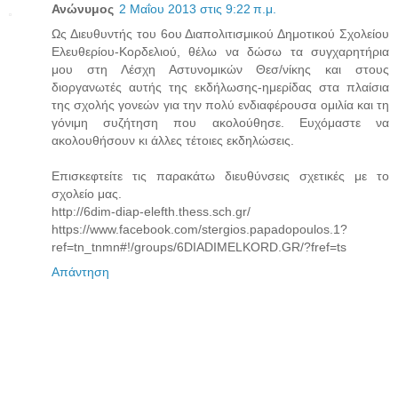
Ανώνυμος
2 Μαΐου 2013 στις 9:22 π.μ.
Ως Διευθυντής του 6ου Διαπολιτισμικού Δημοτικού Σχολείου
Ελευθερίου-Κορδελιού, θέλω να δώσω τα συγχαρητήρια
μου στη Λέσχη Αστυνομικών Θεσ/νίκης και στους
διοργανωτές αυτής της εκδήλωσης-ημερίδας στα πλαίσια
της σχολής γονεών για την πολύ ενδιαφέρουσα ομιλία και τη
γόνιμη συζήτηση που ακολούθησε. Ευχόμαστε να
ακολουθήσουν κι άλλες τέτοιες εκδηλώσεις.
Επισκεφτείτε τις παρακάτω διευθύνσεις σχετικές με το
σχολείο μας.
http://6dim-diap-elefth.thess.sch.gr/
https://www.facebook.com/stergios.papadopoulos.1?
ref=tn_tnmn#!/groups/6DIADIMELKORD.GR/?fref=ts
Απάντηση