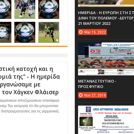
ΗΜΕΡΙΔΑ - Η ΕΥΡΩΠΗ ΣΤΗ Σ
ΔΙΝΗ ΤΟΥ ΠΟΛΕΜΟΥ -ΔΕΥΤΕ
21 ΜΑΡΤΙΟΥ 2022
Mar
15,
2022
στική κατοχή και η
μιά της" - Η ημερίδα
ΜΕΤΑΝΑΣΤΕΥΤΙΚΟ -
οργανώσαμε με
ΠΡΟΣΦΥΓΙΚΟ
 τον Χάγκεν Φλάισερ
Nov
27,
2019
γερμανικών αποζημιώσεων επανέφερε
ισερ Την εκτίμηση ότι θα μπορούσαν
 διαπραγματεύσεις για τις γερμανικές