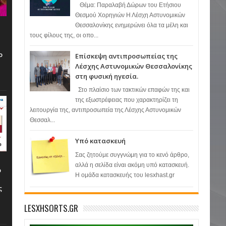
​ Θέμα: Παραλαβή Δώρων του Ετήσιου
Θεσμού Χορηγιών ​Η Λέσχη Αστυνομικών
Θεσσαλονίκης ενημερώνει όλα τα μέλη και
τους φίλους της, οι οπο...
ή
ο
​Επίσκεψη αντιπροσωπείας της
Λέσχης Αστυνομικών Θεσσαλονίκης
στη φυσική ηγεσία.
​Στο πλαίσιο των τακτικών επαφών της και
της εξωστρέφειας που χαρακτηρίζει τη
λειτουργία της, αντιπροσωπεία της Λέσχης Αστυνομικών
Θεσσαλ...
Υπό κατασκευή
Σας ζητούμε συγγνώμη για το κενό άρθρο,
αλλά η σελίδα είναι ακόμη υπό κατασκευή.
ο
Η ομάδα κατασκευής του lesxhast.gr
ς
LESXHSORTS.GR