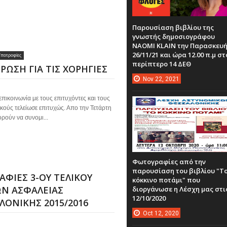
Παρουσίαση βιβλίου της
γνωστής δημοσιογράφου
NAOMI KLAIN την Παρασκευ
26/11/21 και ώρα 12.00 π.μ στ
ποτροφίες
περίπτερο 14 ΔΕΘ
ΡΩΣΗ ΓΙΑ ΤΙΣ ΧΟΡΗΓΙΕΣ
Nov
22,
2021
πικοινωνία με τους επιτυχόντες και τους
ούς τελείωσε επιτυχώς. Απο την Τετάρτη
ρούν να συνομι...
Φωτογραφίες από την
παρουσίαση του βιβλίου "Τ
ΦΙΕΣ 3-ΟΥ ΤΕΛΙΚΟΥ
κόκκινο ποτάμι" που
Ν ΑΣΦΑΛΕΙΑΣ
διοργάνωσε η Λέσχη μας στι
12/10/2020
ΛΟΝΙΚΗΣ 2015/2016
Oct
12,
2020