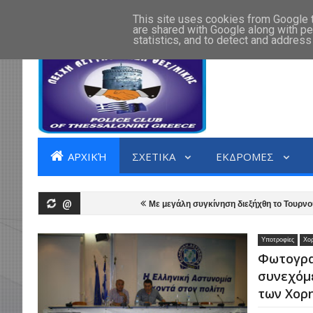
ΑΡΧΙΚΗ
ΣΧΕΤΙΚΑ
ΕΠΙΚΟΙΝΩΝΙΑ
This site uses cookies from Google to
are shared with Google along with pe
statistics, and to detect and address
ΑΡΧΙΚΉ
ΣΧΕΤΙΚΑ
ΕΚΔΡΟΜΕΣ
@
υ Θεσμού Χορηγιών.
​Με μεγάλη συγκίνηση διεξήχθη το Τουρνουά Μνήμης
ης Λέσχης Αστυνομικών Θεσσαλονίκης στη φυσική ηγεσία.
Η Λέσχη Αστυ
Υποτροφίες
Χορ
κης _ Όχι βία στα γήπεδα - Ναί στον αθλητισμό.
Φωτογρα
συνεχόμ
των Χορ