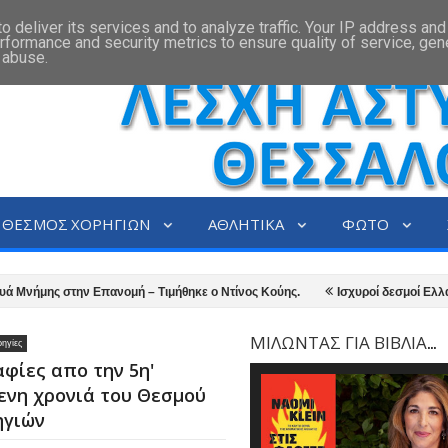
 deliver its services and to analyze traffic. Your IP address an
rformance and security metrics to ensure quality of service, ge
 abuse.
ΘΕΣΜΟΣ ΧΟΡΗΓΙΩΝ
ΑΘΛΗΤΙΚΑ
ΦΩΤΟ
 στην Επανομή – Τιμήθηκε ο Ντίνος Κούης.
​Ισχυροί δεσμοί Ελλάδας – Κ
νομικών Θεσσαλονίκης διοργάνωσε τον 12ο τελικό αστυνομικών υπηρεσιών Θ
ΜΙΛΩΝΤΑΣ ΓΙΑ ΒΙΒΛΙΑ...
ηγίες
φίες απο την 5η'
ενη χρονιά του Θεσμού
ηγιών