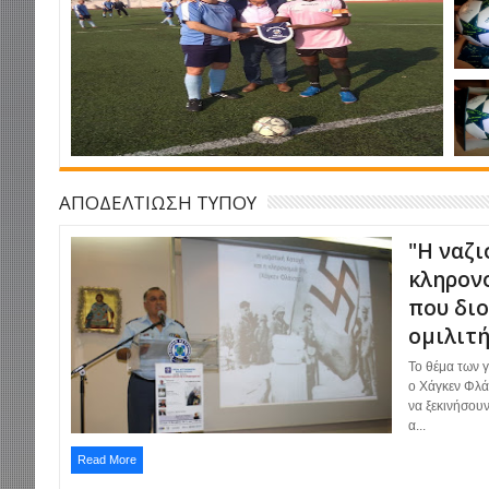
ΑΠΟΔΕΛΤΙΩΣΗ ΤΥΠΟΥ
"Η ναζι
κληρονο
που δι
ομιλιτή
Το θέμα των 
ο Χάγκεν Φλά
να ξεκινήσουν
α...
Read More