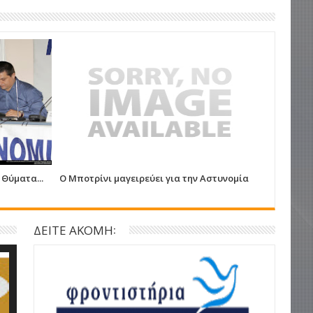
 Θύματα...
Ο Μποτρίνι μαγειρεύει για την Αστυνομία
N. Σιδέρ
Γονείς θ
ΔΕΙΤΕ ΑΚΟΜΗ: