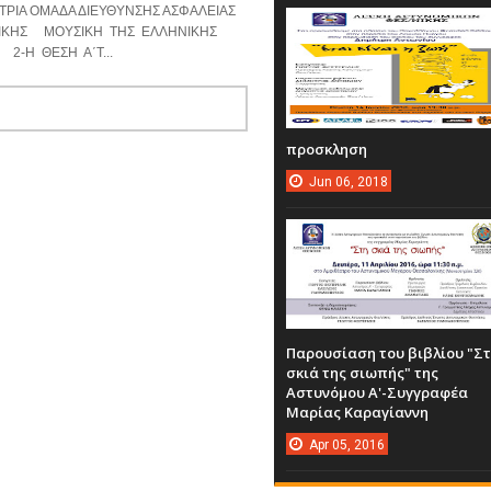
ΙΑ ΟΜΑΔΑ ΔΙΕΥΘΥΝΣΗΣ ΑΣΦΑΛΕΙΑΣ
ΙΚΗΣ ΜΟΥΣΙΚΗ ΤΗΣ ΕΛΛΗΝΙΚΗΣ
2-Η ΘΕΣΗ Α΄Τ...
προσκληση
Jun
06,
2018
Παρουσίαση του βιβλίου "Σ
σκιά της σιωπής" της
Αστυνόμου Α'-Συγγραφέα
Μαρίας Καραγίαννη
Apr
05,
2016