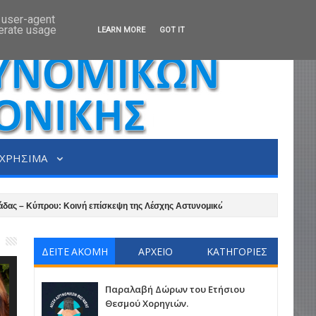
d user-agent
nerate usage
LEARN MORE
GOT IT
ΧΡΗΣΙΜΑ
ύπρου: Κοινή επίσκεψη της Λέσχης Αστυνομικών Θεσσαλονίκης και της Αστυνομ
εσσαλονίκης.
Διαγωνισμός για τους μικρούς μας φίλους με πολλές εκπλ
ΔΕΙΤΕ ΑΚΟΜΗ
ΑΡΧΕΙΟ
ΚΑΤΗΓΟΡΙΕΣ
Παραλαβή Δώρων του Ετήσιου
Θεσμού Χορηγιών.