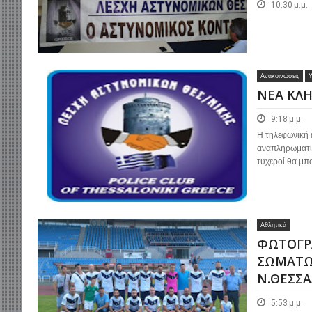
10:30 μ.μ.
Ανακοινώσεις
Υ
ΝΕΑ ΚΛΗ
9:18 μ.μ.
Η τηλεφωνική ε
αναπληρωματικ
τυχεροί θα μπο
Αθλητικά
ΦΩΤΟΓΡΑ
ΣΩΜΑΤΩ
Ν.ΘΕΣΣΑ
5:53 μ.μ.