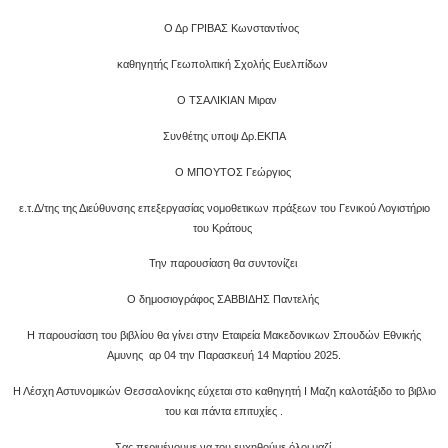
Ο Δρ ΓΡΙΒΑΣ Κωνσταντίνος
καθηγητής Γεωπολιτική Σχολής Ευελπίδων
Ο ΤΣΑΛΙΚΙΑΝ Μιραν
Συνθέτης υποψ Δρ.ΕΚΠΑ
Ο ΜΠΟΥΤΟΣ Γεώργιος
ε.τ.Δ/της της Διεύθυνσης επεξεργασίας νομοθετικων πράξεων του Γενικού Λογιστήριο
του Κράτους
Την παρουσίαση θα συντονίζει
Ο δημοσιογράφος ΣΑΒΒΙΔΗΣ Παντελής
Η παρουσίαση του βιβλίου θα γίνει στην Εταιρεία Μακεδονικων Σπουδών Εθνικής
Αμυνης αρ 04 την Παρασκευή 14 Μαρτίου 2025.
Η Λέσχη Αστυνομικών Θεσσαλονίκης εύχεται στο καθηγητή Ι Μαζη καλοτάξιδο το βιβλιο
του και πάντα επιτυχίες .
Σας περιμένουμε να του ευχηθούμε όλοι μαζί