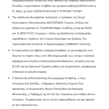
πραγματοποιησαν εκδήλωση στην αίθουσα της εταιρείας Μακεδονικων
Σπουδών παρουσιάσαν το βιβλίο του ομοτιμου καθηγητή ΕΚΠΑ
Ιωάννη
Θ. Μαζη
με τίτλο
ΓΕΩΠΟΛΙΤΙΚΉ ΚΑΙ ΣΎΓΧΡΟΝΗ ΤΈΧΝΗ
Την εκδήλωση θα χαιρέτισε προλόγισε ο πρόεδρος της Λέσχη
Αστυνομικών Θεσσαλονίκης
ΦΕΣΤΕΡΙΔΗΣ Γιώργος .Επίσης την
εκδήλωση χαιρέτισα
Ο ΤΣΑΛΙΚΙΑΝ Μιραν
Συνθέτης υποψ Δρ.ΕΚΠΑ
και
Ο ΜΠΟΥΤΟΣ Γεώργιος
ε.τ.Δ/της της Διεύθυνσης επεξεργασίας
νομοθετικων πράξεων του Γενικού Λογιστήριο του Κράτους
Την
παρουσίαση θα συντόνισε
Ο δημοσιογράφος ΣΑΒΒΙΔΗΣ Παντελής
Η παρουσίαση του βιβλίου πραγματοποιήθηκε σε μια κατάμεστη που
έδωσαν το παρόν πάνω από 300 άτομα μεταξύ των οποίων πολιτικοί,
Δήμαρχοι και εκπρόσωποιτηςτοπικης Αυτοδιοίκησης, εκπρόσωποι της
ΕΛ.ΑΣ και του Λιμενικού Σώματος καθώς και ολυμπιονίκες, αναφέρουμε
ενδεικτικά τα κάτωθι ονόματα.
Ο Βουλευτής Α Θεσσαλονίκης Κος Δημητρης Κουβελας, ο τέως
υπουργος Κος Κιλτιδης, ο Δήμαρχος Νεάπολης Συμεών Κος
Δανιηλιδης, οι ολυμπιονίκες Βουλα Πατουλιδου,και Δημητρης
Μελισανιδης, ο Ταξίαρχος της ΕΛ.ΑΣ Κος Τσιακαλος και πλήθος άλλων
επισήμων. Ευχαριστούμε όλους όσους παρευρέθηκαν και μας τίμησαν
με την παρουσία τους.