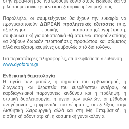
στην εμφάνιση μας. Να έρθουμε κοντά στους ειδικούς και να
μιλήσουμε συγκεκριμένα και εξατομικευμένα μαζί τους.
Παράλληλα, οι συμμετέχοντες θα έχουν την ευκαιρία να
πραγματοποιούν
ΔΩΡΕΑΝ προληπτικές εξετάσεις
(π.χ.
αξιολόγηση φυσικής κατάστασης/εργομέτρηση,
συμβουλευτική για ορθοπεδικά θέματα). Θα μπορούν επίσης
να λάβουν δωρεάν περιποιήσεις προσώπου και σώματος
αλλά και εξατομικευμένες συμβουλές από διαιτολόγο.
Για περισσότερες πληροφορίες, επισκεφθείτε τη διεύθυνση
www.dyoforum.gr
Ενδεικτική θεματολογία
Η υγεία των ματιών, η σημασία του εμβολιασμού, η
διάγνωση και θεραπεία του ευερέθιστου εντέρου, οι
καρδιαγγειακοί παράγοντες κινδύνου και η πρόληψη, η
στυτική δυσλειτουργία, η υγεία των μαλλιών, οι μέθοδοι
αντιγήρανσης, η φροντίδα του δέρματος, οι εξελίξεις στην
Αισθητική Χειρουργική αλλά και στη Μη Επεμβατική, η
αισθητική οδοντιατρική, η κοσμητική γυναικολογία,