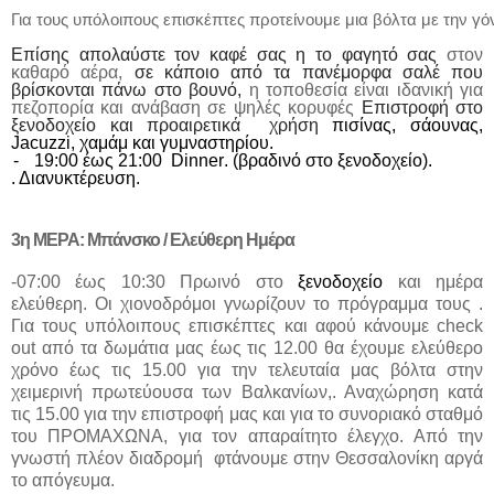
Για τους υπόλοιπους επισκέπτες προτείνουμε μια βόλτα με την γό
Επίσης απολαύστε τον καφέ σας η το φαγητό σας
στον
καθαρό αέρα,
σε κάποιο από τα πανέμορφα σαλέ που
βρίσκονται πάνω στο βουνό,
η τοποθεσία είναι ιδανική για
πεζοπορία και ανάβαση σε ψηλές κορυφές
Επιστροφή στο
ξενοδοχείο και προαιρετικά
χρήση
πισίνα
ς
, σάουνα
ς
,
Jacuzzi
,
χαμάμ και γυμναστηρίου
.
-
19:00 έως 21:00
Dinner
. (βραδινό στο ξενοδοχείο).
. Διανυκτέρευση.
3η ΜΕΡΑ: Μπάνσκο / Ελεύθερη Ημέρα
-07:00 έως 10:30
Πρωινό
στο
ξενοδοχείο
και ημέρα
ελεύθερη.
Οι χιονοδρόμοι γνωρίζουν το πρόγραμμα τους .
Για τους υπόλοιπους επισκέπτες
και αφού κάνουμε check
out από τα δωμάτια μας έως τις 12.00 θα έχουμε ελεύθερο
χρόνο έως τις 15.00 για την τελευταία μας βόλτα στην
χειμερινή πρωτεύουσα των Βαλκανίων,. Αναχώρηση κατά
τις 15.00 για την επιστροφή μας και για το συνοριακό σταθμό
του ΠΡΟΜΑΧΩΝΑ, για τον απαραίτητο έλεγχο. Από την
γνωστή πλέον διαδρομή
φτάνουμε στην Θεσσαλονίκη αργά
το απόγευμα.