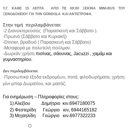
Υ.Γ. ΚΑΘΕ 15 ΛΕΠΤΑ
ΑΠΟ ΤΙΣ 09:00 ΞΕΚΙΝΑ
MINI
-
BUS
ΤΟΥ
ΞΕΝΟΔΟΧΕΙΟΥ ΓΙΑ ΤΗΝ
GONDOLA
KAI
ANTI
ΣΤΡΟΦΑ.
Στην τιμή
περιλαμβάνεται:
-2 Διανυκτερεύσεις
(Παρασκευή και Σάββατο ).
-Πρωϊνό (Σάββατο και Κυριακή)
-
Dinner
, βραδινό ( Παρασκευή και Σάββατο)
-Μεταφορά με πολυτελή πούλμαν.
-Δωρεάν χρήση
πισίνα
ς
, σάουνα
ς
,
Jacuzzi
,
χαμάμ και
γυμναστηρίου.
Δεν περιλαμβάνεται:
-
Προσωπικά έξοδα εκδρομέων, ποτά, φιλοδωρήματα, χρήση
μίνι-μπαρ Δωματίου, και μασάζ.
Για ενημέρωση – Πληροφορίες στους:
1) Αλεξίου
Δημήτριο
κιν.6947180075
2) Φεστερίδη
Γεώργιο
κιν, 6944165182
3) Μιχαηλίδη
Γεώργιο
κιν.6977322233
Ο