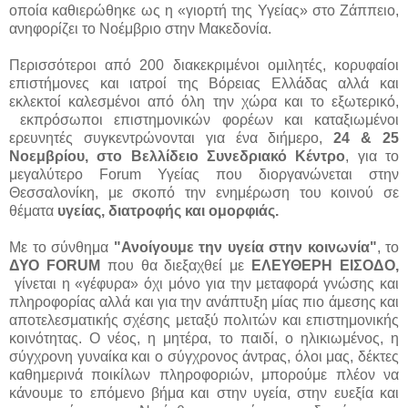
οποία καθιερώθηκε ως η «γιορτή της Υγείας» στο Ζάππειο,
ανηφορίζει το Νοέμβριο στην Μακεδονία.
Περισσότεροι από 200 διακεκριμένοι ομιλητές, κορυφαίοι
επιστήμονες και ιατροί της Βόρειας Ελλάδας αλλά και
εκλεκτοί καλεσμένοι από όλη την χώρα και το εξωτερικό,
εκπρόσωποι επιστημονικών φορέων και καταξιωμένοι
ερευνητές συγκεντρώνονται για ένα διήμερο,
24 & 25
Νοεμβρίου, στο Βελλίδειο Συνεδριακό Κέντρο
, για το
μεγαλύτερο
Forum
Υγείας που διοργανώνεται στην
Θεσσαλονίκη, με σκοπό την ενημέρωση του κοινού σε
θέματα
υγείας, διατροφής και ομορφιάς.
Με το σύνθημα
"Ανοίγουμε την υγεία στην κοινωνία"
, το
ΔΥΟ FORUM
που θα διεξαχθεί με
ΕΛΕΥΘΕΡΗ ΕΙΣΟΔΟ,
γίνεται η «γέφυρα» όχι μόνο για την μεταφορά γνώσης και
πληροφορίας αλλά και για την ανάπτυξη μίας πιο άμεσης και
αποτελεσματικής σχέσης μεταξύ πολιτών και επιστημονικής
κοινότητας. Ο νέος, η μητέρα, το παιδί, ο ηλικιωμένος, η
σύγχρονη γυναίκα και ο σύγχρονος άντρας, όλοι μας, δέκτες
καθημερινά ποικίλων πληροφοριών, μπορούμε πλέον να
κάνουμε το επόμενο βήμα και στην υγεία, στην ευεξία και