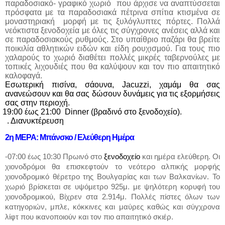
παραδοσιακό- γραφικό χωριό
που άρχισε να αναπτύσσεται
πρόσφατα με τα παραδοσιακά πέτρινα σπίτια κτισμένα σε
μοναστηριακή
μορφή με τις ξυλόγλυπτες πόρτες. Πολλά
νεόκτιστα ξενοδοχεία με όλες τις σύγχρονες ανέσεις αλλά και
σε παραδοσιακούς ρυθμούς. Στο υπαίθριο παζάρι θα βρείτε
ποικιλία αθλητικών ειδών και είδη ρουχισμού. Για τους πιο
χαλαρούς το χωριό διαθέτει πολλές μικρές ταβερνούλες με
τοπικές λιχουδιές που θα καλύψουν και τον πιο απαιτητικό
καλοφαγά.
Εσωτερική πισίνα, σάουνα,
Jacuzzi
, χαμάμ θα σας
ανανεώσουν και θα σας δώσουν δυνάμεις για τις εξορμήσεις
σας στην περιοχή.
19:00 έως 21:00
Dinner
(βραδινό στο ξενοδοχείο).
. Διανυκτέρευση
2η ΜΕΡΑ: Μπάνσκο / Ελεύθερη Ημέρα
-07:00 έως 10:30 Πρωινό στο
ξενοδοχείο
και ημέρα ελεύθερη. Οι
χιονοδρόμοι θα επισκεφτούν το νεότερο αλπικής μορφής
χιονοδρομικό θέρετρο της Βουλγαρίας και των Βαλκανίων. Το
χωριό βρίσκεται σε υψόμετρο 925μ. με ψηλότερη κορυφή του
χιονοδρομικού, Βίχρεν στα 2.914μ. Πολλές πίστες όλων των
κατηγοριών, μπλε, κόκκινες και μαύρες καθώς και σύγχρονα
λίφτ που ικανοποιούν και τον πιο απαιτητικό σκιέρ.