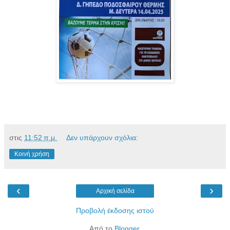
στις
11:52 π.μ.
Δεν υπάρχουν σχόλια:
Κοινή χρήση
‹
›
Αρχική σελίδα
Προβολή έκδοσης ιστού
Από το
Blogger
.