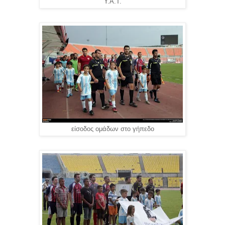
Υ.Α.Τ.
είσοδος ομάδων στο γήπεδο