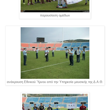
παρουσίαση ομάδων
ανάκρουση Εθνικού Ύμνου από την Υπηρεσία μουσικής της Δ.Α.Θ.