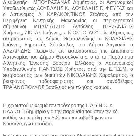
Διευθυντής ΜΠΟΥΡΑΖΑΝΑΣ Δημήτριος, οι Αστυνομικοί
Υποδιευθυντές ΔΟΥΒΑΛΗΣ Κ., ΔΟΥΒΑΛΗΣ Γ., ΦΕΥΓΑΣ και
ο Αστυνόμος Α' ΚΑΡΑΚΟΝΤΙΝΟΣ Στράτος,
από την
Περιφέρεια Κεντρικής Μακεδονίας
οι περιφερειακοί
σύμβουλοι ΜΠΑΜΙΑΤΖΗΣ Αντώνιος, ΤΕΡΖΑΝΙΔΗΣ
Χρήστος, ΖΙΩΓΑΣ Ιωάννης, ο ΚΙΟΣΕΟΓΛΟΥ Ελευθέριος ως
εκπρόσωπος του Δήμου Θεσσαλονίκης, ο ΚΟΛΑΣΙΔΗΣ
Ιωάννης δημοτικός Σύμβουλος του Δήμου Λαγκαδά, ο
ΛΑΖΑΡΙΔΗΣ Γεώργιος ως εκπρόσωπος της Δημοτικής
Αστυνομίας του Δήμου Θεσσαλονίκης, από το Παράρτημα
Αθλητικής Ένωσης Βορείου Ελλάδος ο Αστυνομικός
Υποδιευθυντής ΓΙΑΝΤΣΟΣ Χρήστος, από την Ε.Π.Σ.Μ. ο
εκπρόσωπος των διαιτητών ΝΙΚΟΛΑΪΔΗΣ Χαράλαμπος, ο
βετεράνος ποδοσφαιριστής και συνάδελφος
ΤΡΑΪΑΝΟΠΟΥΛΟΣ Βασίλειος και πλήθος κόσμου.
Ευχαριστούμε θερμά τον πρόεδρο της Ε.Α.Υ.Ν.Θ. κ.
ΠΑΔΙΩΤΗ Δημήτριο για την παρουσία του στον τελικό
καθώς και τα μέλη του Δ.Σ. που παραβρέθηκαν στο
Καυταντζόγλειο στάδιο.
Ευχαριστούμε επίσης τον πατέρα Αθηναγόρα υπεύθυνο του