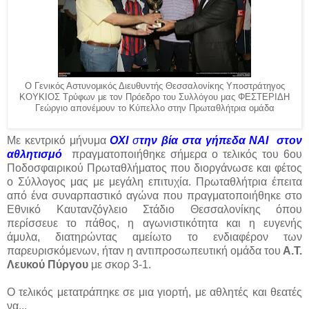
Ο Γενικός Αστυνομικός Διευθυντής Θεσσαλονίκης Υποστράτηγος
ΚΟΥΚΙΟΣ Τρύφων με τον Πρόεδρο του Συλλόγου μας ΦΕΣΤΕΡΙΔΗ
Γεώργιο απονέμουν το Κύπελλο στην Πρωταθλήτρια ομάδα
Με κεντρικό μήνυμα
ΟΧΙ
σ
την βία στα γήπεδα ΝΑΙ στον
αθλητισμό
πραγματοποιήθηκε σήμερα ο τελικός του 6ου
Ποδοσφαιρικού Πρωταθλήματος που διοργάνωσε και φέτος
ο Σύλλογος μας με μεγάλη επιτυχία. Πρωταθλήτρια έπειτα
από ένα συναρπαστικό αγώνα που πραγματοποιήθηκε στο
Εθνικό Καυτανζόγλειο Στάδιο Θεσσαλονίκης όπου
περίσσευε το πάθος, η αγωνιστικότητα και η ευγενής
άμυλα, διατηρώντας αμείωτο το ενδιαφέρον των
παρευρισκόμενων, ήταν η αντιπροσωπευτική ομάδα του
Α.Τ.
Λευκού Πύργου
με σκορ 3-1.
Ο τελικός μετατράπηκε σε μια γιορτή, με αθλητές και θεατές
να...