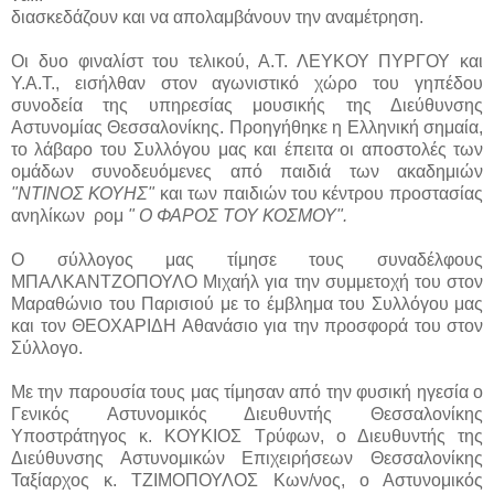
διασκεδάζουν και να απολαμβάνουν την αναμέτρηση.
Οι δυο φιναλίστ του τελικού, Α.Τ. ΛΕΥΚΟΥ ΠΥΡΓΟΥ και
Υ.Α.Τ., εισήλθαν στον αγωνιστικό χώρο του γηπέδου
συνοδεία της υπηρεσίας μουσικής της Διεύθυνσης
Αστυνομίας Θεσσαλονίκης. Προηγήθηκε η Ελληνική σημαία,
το λάβαρο του Συλλόγου μας και έπειτα οι αποστολές των
ομάδων συνοδευόμενες από παιδιά των ακαδημιών
"ΝΤΙΝΟΣ ΚΟΥΗΣ"
και των παιδιών του κέντρου προστασίας
ανηλίκων ρομ
" Ο ΦΑΡΟΣ ΤΟΥ ΚΟΣΜΟΥ".
Ο σύλλογος μας τίμησε τους συναδέλφους
ΜΠΑΛΚΑΝΤΖΟΠΟΥΛΟ Μιχαήλ για την συμμετοχή του στον
Μαραθώνιο του Παρισιού με το έμβλημα του Συλλόγου μας
και τον ΘΕΟΧΑΡΙΔΗ Αθανάσιο για την προσφορά του στον
Σύλλογο.
Με την παρουσία τους μας τίμησαν από την φυσική ηγεσία ο
Γενικός Αστυνομικός Διευθυντής Θεσσαλονίκης
Υποστράτηγος κ. ΚΟΥΚΙΟΣ Τρύφων, ο Διευθυντής της
Διεύθυνσης Αστυνομικών Επιχειρήσεων Θεσσαλονίκης
Ταξίαρχος κ. ΤΖΙΜΟΠΟΥΛΟΣ Κων/νος, ο Αστυνομικός