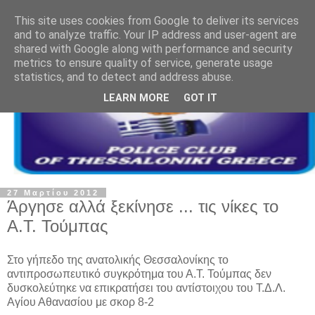
This site uses cookies from Google to deliver its services
and to analyze traffic. Your IP address and user-agent are
shared with Google along with performance and security
metrics to ensure quality of service, generate usage
statistics, and to detect and address abuse.
LEARN MORE
GOT IT
27 Μαρτίου 2012
Άργησε αλλά ξεκίνησε ... τις νίκες το
Α.Τ. Τούμπας
Στο γήπεδο της ανατολικής Θεσσαλονίκης το
αντιπροσωπευτικό συγκρότημα του Α.Τ. Τούμπας δεν
δυσκολεύτηκε να επικρατήσει του αντίστοιχου του Τ.Δ.Λ.
Αγίου Αθανασίου με σκορ 8-2