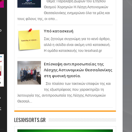
​ Θέμα: Παραλαβή Δώρων του Ετήσιου
Θεσμού Χορηγιών ​Η Λέσχη Αστυνομικών
Θεσσαλονίκης ενημερώνει όλα τα μέλη και
τους φίλους της, οι οπο...
ή
ο
Υπό κατασκευή
Σας ζητούμε συγγνώμη για το κενό άρθρο,
αλλά η σελίδα είναι ακόμη υπό κατασκευή.
Η ομάδα κατασκευής του lesxhast.gr
​Επίσκεψη αντιπροσωπείας της
Λέσχης Αστυνομικών Θεσσαλονίκης
στη φυσική ηγεσία.
​Στο πλαίσιο των τακτικών επαφών της και
της εξωστρέφειας που χαρακτηρίζει τη
λειτουργία της, αντιπροσωπεία της Λέσχης Αστυνομικών
ο
Θεσσαλ...
ς
LESXHSORTS.GR