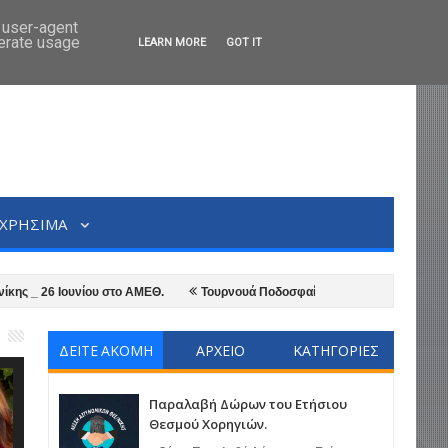
d user-agent
nerate usage
LEARN MORE
GOT IT
ΧΡΗΣΙΜΑ
_ 26 Ιουνίου στο ΑΜΕΘ.
Τουρνουά Ποδοσφαίρου Μνήμης από τη Λέσχη 
τελικό ποδοσφαίρου του πρωταθλήματος αστυνομικών υπηρεσιών Θεσσαλονίκη
ΔΕΙΤΕ ΑΚΟΜΗ
ΑΡΧΕΙΟ
ΚΑΤΗΓΟΡΙΕΣ
Παραλαβή Δώρων του Ετήσιου
Θεσμού Χορηγιών.