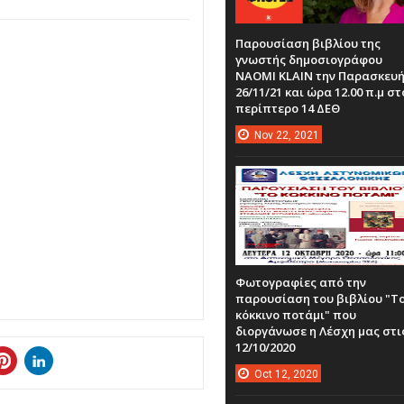
Παρουσίαση βιβλίου της
γνωστής δημοσιογράφου
NAOMI KLAIN την Παρασκευ
26/11/21 και ώρα 12.00 π.μ στ
περίπτερο 14 ΔΕΘ
Nov
22,
2021
Φωτογραφίες από την
παρουσίαση του βιβλίου "Τ
κόκκινο ποτάμι" που
διοργάνωσε η Λέσχη μας στι
12/10/2020
Oct
12,
2020