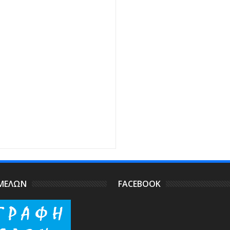
ΩΝ
Rating:
5
Reviewed By:
matista
 ΜΕΛΩΝ
FACEBOOK