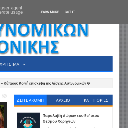
d user-agent
nerate usage
LEARN MORE
GOT IT
ΧΡΗΣΙΜΑ
ύπρου: Κοινή επίσκεψη της Λέσχης Αστυνομικών Θεσσαλονίκης και της Αστυνομ
εσσαλονίκης.
Διαγωνισμός για τους μικρούς μας φίλους με πολλές εκπλ
ΔΕΙΤΕ ΑΚΟΜΗ
ΑΡΧΕΙΟ
ΚΑΤΗΓΟΡΙΕΣ
Παραλαβή Δώρων του Ετήσιου
Θεσμού Χορηγιών.