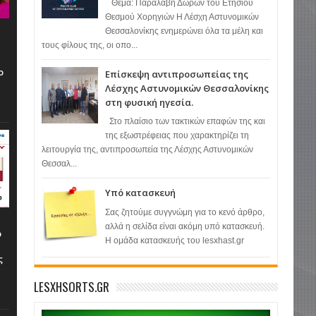
​ Θέμα: Παραλαβή Δώρων του Ετήσιου
Θεσμού Χορηγιών ​Η Λέσχη Αστυνομικών
Θεσσαλονίκης ενημερώνει όλα τα μέλη και
τους φίλους της, οι οπο...
ή
ο
​Επίσκεψη αντιπροσωπείας της
Λέσχης Αστυνομικών Θεσσαλονίκης
στη φυσική ηγεσία.
​Στο πλαίσιο των τακτικών επαφών της και
της εξωστρέφειας που χαρακτηρίζει τη
λειτουργία της, αντιπροσωπεία της Λέσχης Αστυνομικών
Θεσσαλ...
Υπό κατασκευή
Σας ζητούμε συγγνώμη για το κενό άρθρο,
αλλά η σελίδα είναι ακόμη υπό κατασκευή.
ο
Η ομάδα κατασκευής του lesxhast.gr
ς
LESXHSORTS.GR