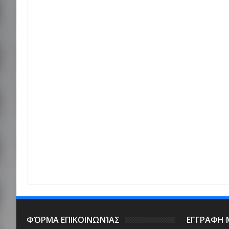
Item Reviewed:
Εκδρομή στο Bansko
Rating:
5
Reviewed By:
Dimitrios Aposto
ΦΌΡΜΑ ΕΠΙΚΟΙΝΩΝΊΑΣ
ΕΓΓΡΑΦΗ