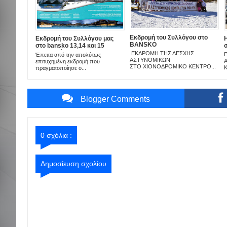
Εκδρομή του Συλλόγου στο
Εκδρομή του Συλλόγου μας
BANSKO
στο bansko 13,14 και 15
Δεκεμβρίου
ΕΚΔΡΟΜΗ ΤΗΣ ΛΕΣΧΗΣ
Έπειτα από την απολύτως
ΑΣΤΥΝΟΜΙΚΩΝ
επιτυχημένη εκδρομή που
ΣΤΟ XIONOΔΡΟΜΙΚΟ ΚΕΝΤΡΟ...
Κ
πραγματοποίησε ο...
Blogger Comments
0 σχόλια :
Δημοσίευση σχολίου