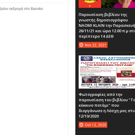
βρίου εκδρομή στο Bansko
Παρουσίαση βιβλίου της
γνωστής δημοσιογράφου
NAOMI KLAIN την Παρασκευ
26/11/21 και ώρα 12.00 π.μ στ
περίπτερο 14 ΔΕΘ
Nov
22,
2021
Φωτογραφίες από την
παρουσίαση του βιβλίου "Τ
κόκκινο ποτάμι" που
διοργάνωσε η Λέσχη μας στι
12/10/2020
Oct
12,
2020