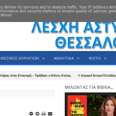
 deliver its services and to analyze traffic. Your IP address an
rformance and security metrics to ensure quality of service, ge
 abuse.
ΘΕΣΜΟΣ ΧΟΡΗΓΙΩΝ
ΑΘΛΗΤΙΚΑ
ΦΩΤΟ
 στην Επανομή – Τιμήθηκε ο Ντίνος Κούης.
​Ισχυροί δεσμοί Ελλάδας – Κ
νομικών Θεσσαλονίκης διοργάνωσε τον 12ο τελικό αστυνομικών υπηρεσιών Θ
ΜΙΛΩΝΤΑΣ ΓΙΑ ΒΙΒΛΙΑ...